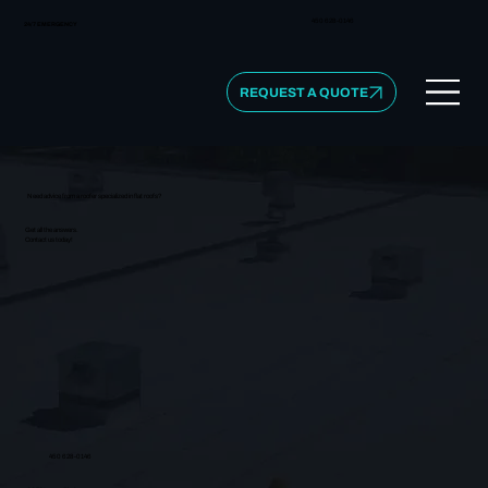
450 628-0146
24/7 EMERGENCY
REQUEST A QUOTE
Need advice from a roofer specialized in flat roofs?
Get all the answers.
Contact us today!
450 628-0146