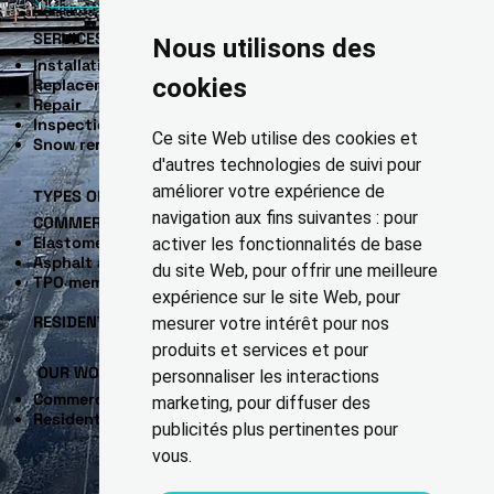
SERVICES
Nous utilisons des
Installation
cookies
Replacement
Repair
Inspection / Maintenance
Ce site Web utilise des cookies et
Snow removal
d'autres technologies de suivi pour
améliorer votre expérience de
TYPES OF FLAT ROOFS
navigation aux fins suivantes :
pour
​COMMERCIAL
Elastomeric membrane
activer les fonctionnalités de base
Asphalt and gravel
du site Web
,
pour offrir une meilleure
TPO membrane
expérience sur le site Web
,
pour
RESIDENTIAL
mesurer votre intérêt pour nos
produits et services et pour
OUR WORK
personnaliser les interactions
Commercial projects
marketing
,
pour diffuser des
Residential projects
publicités plus pertinentes pour
vous
.