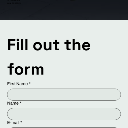
3872 Leman Blvd.
Laval, QC H7E 1A1
Fill out the 
form
First Name
*
Name
*
E-mail
*