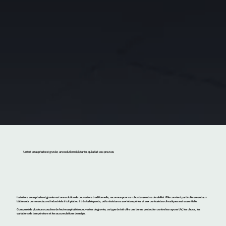
Un toit en asphalte et gravier, une solution résistante, qui a fait ses preuves
La toiture en asphalte et gravier
est une solution de couverture traditionnelle, reconnue pour sa robustesse et sa
durabilité
. Elle convient particulièrement aux
bâtiments commerciaux et industriels à toit plat ou à très faible pente, où la résistance aux intempéries et aux contraintes climatiques est essentielle.
Composé de plusieurs couches de feutre asphalté recouvertes de gravier, ce type de toit offre
une bonne protection contre les rayons UV, les chocs, les
variations de température et les accumulations de neige
.