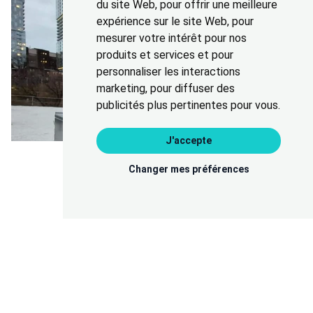
du site Web
,
pour offrir une meilleure
expérience sur le site Web
,
pour
mesurer votre intérêt pour nos
produits et services et pour
personnaliser les interactions
marketing
,
pour diffuser des
publicités plus pertinentes pour vous
.
J'accepte
Changer mes préférences
Préférences · Cookies · Preferences
Faites appel à
Couvreur Denis Courville pour votre toit plat commercial en asphalte et gravier
DEMANDER UNE SOUMISSION