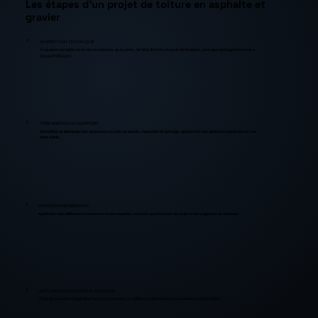
Les étapes d’un projet de toiture en asphalte et
gravier
1
INSPECTION TECHNIQUE
Évaluation complète de la toiture existante, de la pente, de l’état de la structure et de l’isolation, ainsi que repérage des zones à
risque d’infiltration.
2
PRÉPARATION DU SUPPORT
Démolition ou décapage des anciennes couches au besoin, réparation du pontage, ajustement des pentes et préparation d’une
base solide.
3
POSE DES MEMBRANES
Application des différentes couches de feutre asphalté, selon les spécifications du projet et les exigences du fabricant.
4
APPLICATION DE L’ASPHALTE CHAUD
Pose de la couche d’asphalte chaud sur la surface, en veillant à l’uniformité et à la continuité de l’étanchéité.