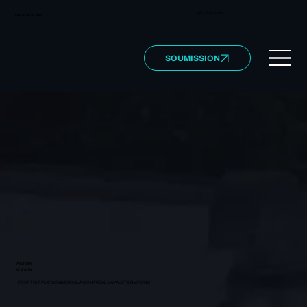
450 628-0146
URGENCE 24H
SOUMISSION
Asphalte
et gravier
POUR TOIT PLAT COMMERCIAL À MONTRÉAL, LAVAL ET ENVIRONS