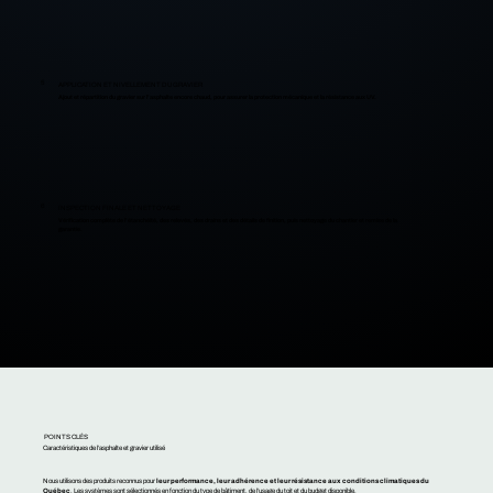
5
APPLICATION ET NIVELLEMENT DU GRAVIER
Ajout et répartition du gravier sur l’asphalte encore chaud, pour assurer la protection mécanique et la résistance aux UV.
6
INSPECTION FINALE ET NETTOYAGE
Vérification complète de l’étanchéité, des relevés, des drains et des détails de finition, puis nettoyage du chantier et remise de la
garantie.
POINTS CLÉS
Caractéristiques de l’asphalte et gravier utilisé
Nous utilisons des produits reconnus pour
leur performance, leur adhérence et leur résistance aux conditions climatiques du
Québec
. Les systèmes sont sélectionnés en fonction du type de bâtiment, de l’usage du toit et du budget disponible.