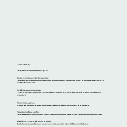
LES AVANTAGES
Un toit plat commercial en asphalte et gravier
Solution économique pour grandes superficies
L’asphalte et gravier demeure un choix intéressant pour les grands toits commerciaux, grâce à un bon rapport qualité-prix et à la
possibilité d’entretien ciblé.
Durabilité et protection mécanique
La couche de gravier protège la membrane asphaltée contre les impacts, le trafic léger sur le toit, la grêle et les variations de
température.
Résistance aux rayons UV
Le gravier agit comme écran naturel contre le soleil, réduisant le vieillissement prématuré de la membrane.
Réparations localisées possibles
En cas d’infiltration ou de détérioration, il est souvent possible de réparer la zone touchée sans refaire l’ensemble de la toiture.
Adapté à divers types de bâtiments commerciaux
Convient aux immeubles à bureaux, commerces de détail, entrepôts, usines et bâtiments institutionnels.