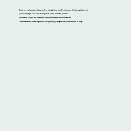
Systèmes multicouches offrant une bonne longévité lorsque l’entretien est effectué régulièrement
Gravier calibré pour une protection optimale contre le soleil et les chocs
Possibilité d’intégrer des solutions d’isolation thermique lors de la réfection
Toiture adaptée au climat rigoureux, aux cycles de gel-dégel et aux accumulations de neige