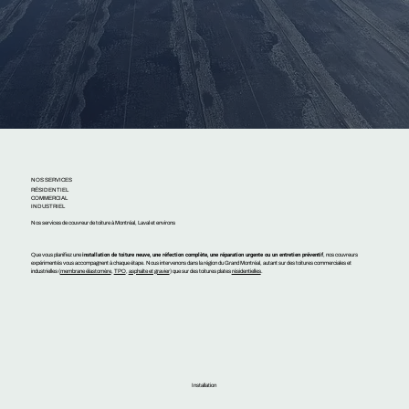
NOS SERVICES
RÉSIDENTIEL
COMMERCIAL
INDUSTRIEL
Nos services de couvreur de toiture à Montréal, Laval et environs
installation de toiture neuve, une réfection complète, une réparation urgente ou un entretien préventif
Que vous planifiez une
, nos couvreurs
expérimentés vous accompagnent à chaque étape. Nous intervenons dans la région du Grand Montréal, autant sur des toitures commerciales et
industrielles (
membrane élastomère
,
TPO
,
asphalte et gravier
) que sur des toitures plates
résidentielles
.
Installation