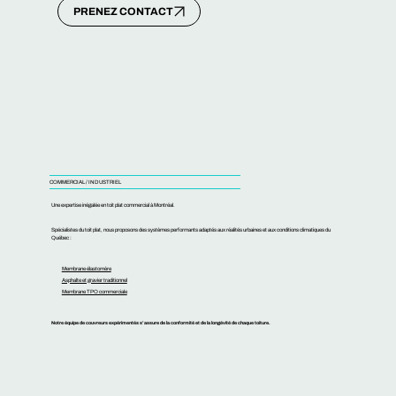
PRENEZ CONTACT
COMMERCIAL / INDUSTRIEL
Une expertise inégalée en toit plat commercial à Montréal.
Spécialistes du toit plat, nous proposons des systèmes performants adaptés aux réalités urbaines et aux conditions climatiques du
Québec :
Membrane élastomère
Asphalte et gravier traditionnel
Membrane TPO commerciale
Notre équipe de couvreurs expérimentés s’assure de la conformité et de la longévité de chaque toiture.