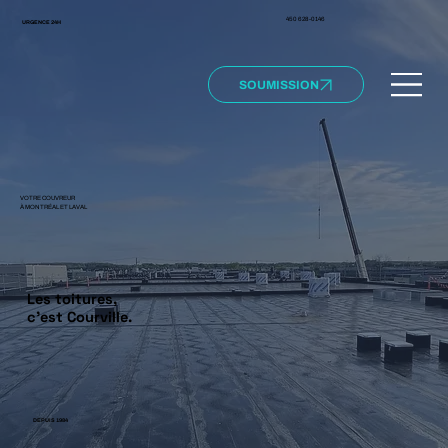
450 628-0146
URGENCE 24H
SOUMISSION
VOTRE COUVREUR
À MONTRÉAL ET LAVAL
Les toitures,
c'est Courville.
DEPUIS 1984